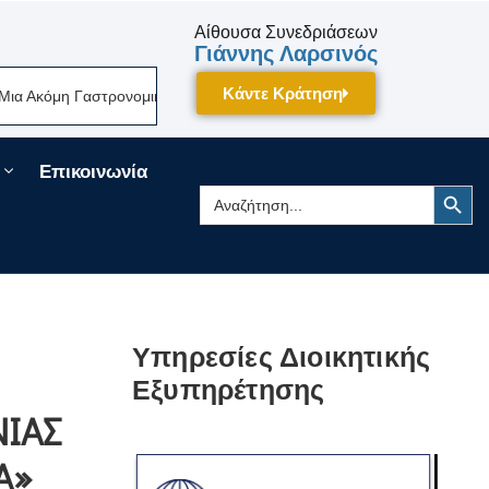
Αίθουσα Συνεδριάσεων
Γιάννης Λαρσινός
Κάντε Κράτηση
μική Γιορτή Της Πελοποννήσου Δίνει Ραντεβού Τον Σεπτέμβριο Στην Τρί
Επικοινωνία
Search Button
Search
for:
Υπηρεσίες Διοικητικής
Εξυπηρέτησης
ΝΙΑΣ
Α»