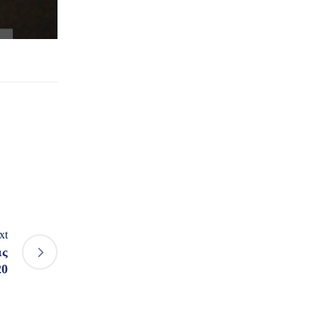
xt
ις
20