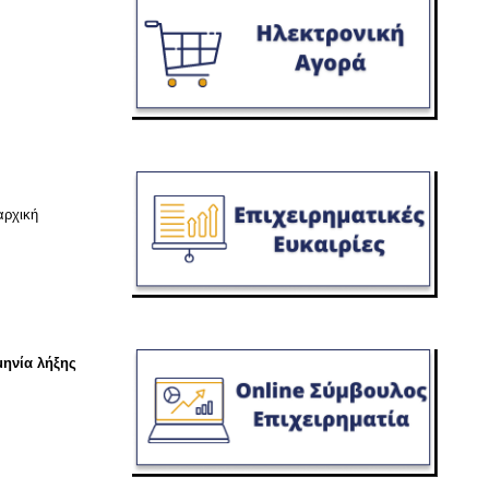
αρχική
μηνία
λήξης