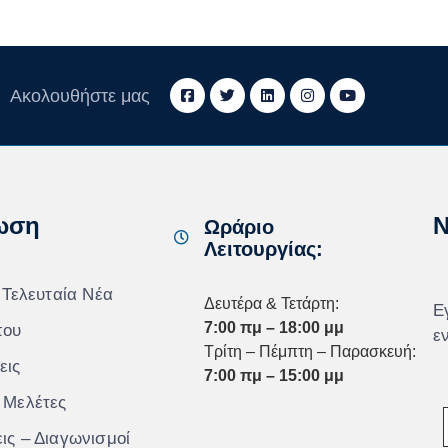
Ακολουθήστε μας
ωση
N
Ωράριο
Λειτουργίας:
 Τελευταία Νέα
Δευτέρα & Τετάρτη:
Ε
7:00 πμ – 18:00 μμ
που
ε
Τρίτη – Πέμπτη – Παρασκευή:
εις
7:00 πμ – 15:00 μμ
 Μελέτες
ις – Διαγωνισμοί