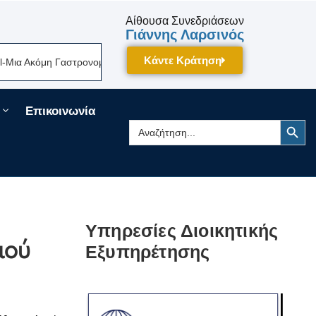
Αίθουσα Συνεδριάσεων
Γιάννης Λαρσινός
Κάντε Κράτηση
η Γαστρονομική Γιορτή Της Πελοποννήσου Δίνει Ραντεβού Τον Σεπτέμβρι
Επικοινωνία
Search Button
Search
for:
Υπηρεσίες Διοικητικής
μού
Εξυπηρέτησης