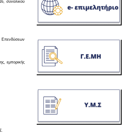
16, συνολικού
ων Επενδύσεων
ης, εμπορικής
€.