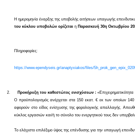
Η ημερομηνία έναρξης της υποβολής αιτήσεων υπαγωγής επενδυτικ
του κύκλου υποβολών ορίζεται
η
Παρασκευή 30η Οκτωβρίου 20
Πληροφορίες:
https://www.ependyseis.gr/anaptyxiakos/files/5h_prok_gen_epix_020
2.
Προκήρυξη του καθεστώτος
ενισχύσεων :
«Επιχειρηματικότητα
Ο προϋπολογισμός ανέρχεται στα 150 εκατ. € εκ των οποίων 140
αφορούν στο είδος ενίσχυσης της φορολογικής απαλλαγής. Απευθύ
κύκλος εργασιών και/ή το σύνολο του ενεργητικού τους δεν υπερβαίν
Το ελάχιστο επιλέξιμο ύψος της επένδυσης για την υπαγωγή επενδυ