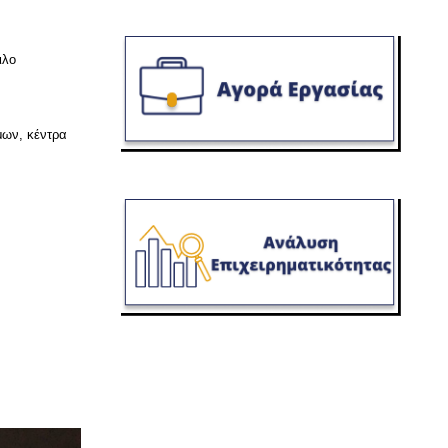
ιλο
μων, κέντρα