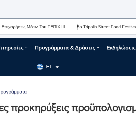
ς Μέσω Του ΤΕΠΙΧ ΙΙΙ
5ο Tripolis Street Food Festival-Μια Ακόμ
Υπηρεσίες
Προγράμματα & Δράσεις
Εκδηλώσεις
EN
EL
FR
ρογράμματα
έες προκηρύξεις προϋπολογισ