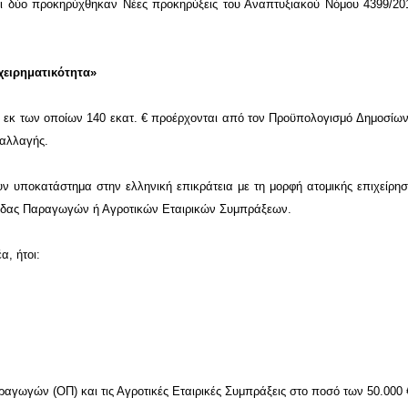
 ότι δύο προκηρύχθηκαν Νέες προκηρύξεις
του Αναπτυξιακού Νόμου 4399/20
χειρηματικότητα»
 € εκ των οποίων 140 εκατ. € προέρχονται από τον Προϋπολογισμό Δημοσί
παλλαγής.
υν υποκατάστημα στην ελληνική επικράτεια με τη μορφή ατομικής επιχείρησ
 Ομάδας Παραγωγών ή Αγροτικών Εταιρικών Συμπράξεων.
α, ήτοι:
αραγωγών (ΟΠ) και τις Αγροτικές Εταιρικές Συμπράξεις στο ποσό των 50.000 