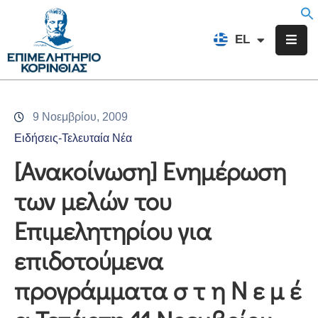
EN
EL
FR
Επιμελητήριο
Ενημέρωση
9 Νοεμβρίου, 2009
Υπηρεσίες
Ειδήσεις-Τελευταία Νέα
Προγράμματα
[Ανακοίνωση] Ενημέρωση
&
των μελών του
Δράσεις
Επιμελητηρίου για
Εκδηλώσεις
επιδοτούμενα
Επικοινωνία
προγράμματα σ τ η Ν ε μ έ