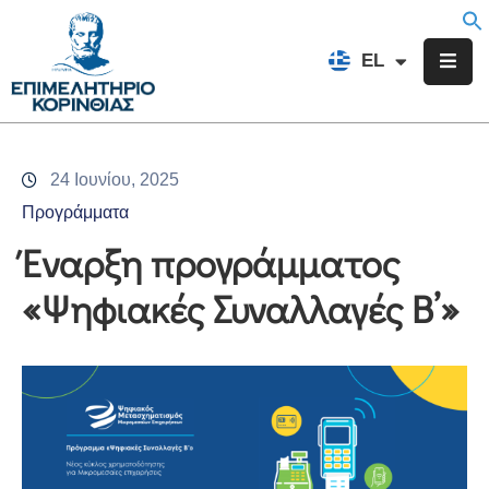
EN
EL
FR
Επιμελητήριο
Ενημέρωση
24 Ιουνίου, 2025
Υπηρεσίες
Προγράμματα
Προγράμματα
Έναρξη προγράμματος
&
«Ψηφιακές Συναλλαγές Β’»
Δράσεις
Εκδηλώσεις
Επικοινωνία