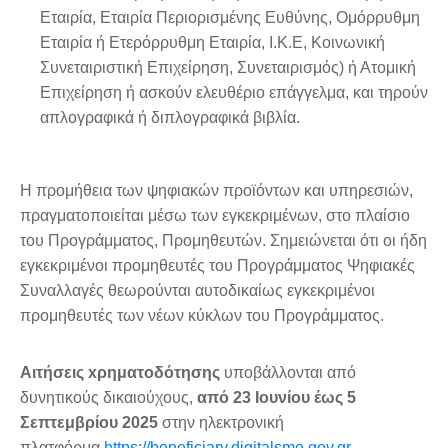
Εταιρία, Εταιρία Περιορισμένης Ευθύνης, Ομόρρυθμη
Εταιρία ή Ετερόρρυθμη Εταιρία, Ι.Κ.Ε, Κοινωνική
Συνεταιριστική Επιχείρηση, Συνεταιρισμός) ή Ατομική
Επιχείρηση ή ασκούν ελευθέριο επάγγελμα, και τηρούν
απλογραφικά ή διπλογραφικά βιβλία.
Η προμήθεια των ψηφιακών προϊόντων και υπηρεσιών,
πραγματοποιείται μέσω των εγκεκριμένων, στο πλαίσιο
του Προγράμματος, Προμηθευτών. Σημειώνεται ότι οι ήδη
εγκεκριμένοι προμηθευτές του Προγράμματος Ψηφιακές
Συναλλαγές θεωρούνται αυτοδικαίως εγκεκριμένοι
προμηθευτές των νέων κύκλων του Προγράμματος.
Αιτήσεις xρηματοδότησης
υποβάλλονται από
δυνητικούς δικαιούχους,
από 23 Ιουνίου έως 5
Σεπτεμβρίου 2025
στην ηλεκτρονική
πλατφόρμα
https://beneficiary.digitalsme.gov.gr