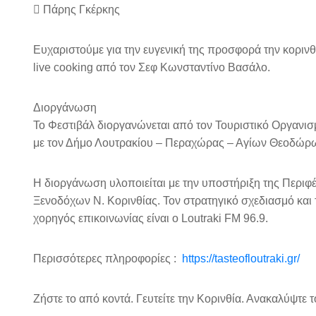
 Πάρης Γκέρκης
Ευχαριστούμε για την ευγενική της προσφορά την κοριν
live cooking από τον Σεφ Κωνσταντίνο Βασάλο.
Διοργάνωση
Το Φεστιβάλ διοργανώνεται από τον Τουριστικό Οργανισ
με τον Δήμο Λουτρακίου – Περαχώρας – Αγίων Θεοδώρων
Η διοργάνωση υλοποιείται με την υποστήριξη της Περιφ
Ξενοδόχων Ν. Κορινθίας. Τον στρατηγικό σχεδιασμό και
χορηγός επικοινωνίας είναι ο Loutraki FM 96.9.
Περισσότερες πληροφορίες :
https://tasteofloutraki.gr/
Ζήστε το από κοντά. Γευτείτε την Κορινθία. Ανακαλύψτε το