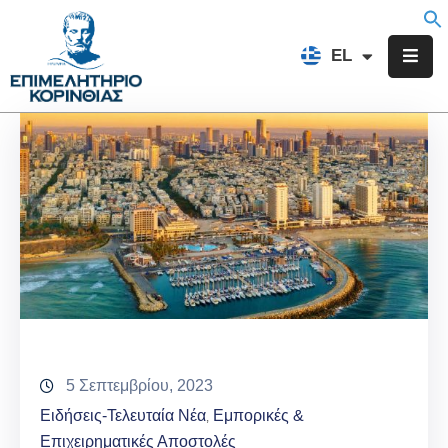
EN
EL
FR
Επιμελητήριο
Ενημέρωση
Υπηρεσίες
Προγράμματα
&
Δράσεις
Εκδηλώσεις
Επικοινωνία
5 Σεπτεμβρίου, 2023
Ειδήσεις-Τελευταία Νέα
Εμπορικές &
‚
Επιχειρηματικές Αποστολές