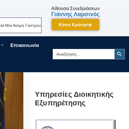
Αίθουσα Συνεδριάσεων
Γιάννης Λαρσινός
Κάντε Κράτηση
κόμη Γαστρονομική Γιορτή Της Πελοποννήσου Δίνει Ραντεβού Τον Σεπτέμ
Επικοινωνία
Search Button
Search
for:
Υπηρεσίες Διοικητικής
Εξυπηρέτησης