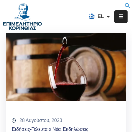
EN
EL
FR
Επιμελητήριο
Ενημέρωση
Υπηρεσίες
Προγράμματα
&
Δράσεις
Εκδηλώσεις
Επικοινωνία
28 Αυγούστου, 2023
Ειδήσεις-Τελευταία Νέα
Εκδηλώσεις
‚