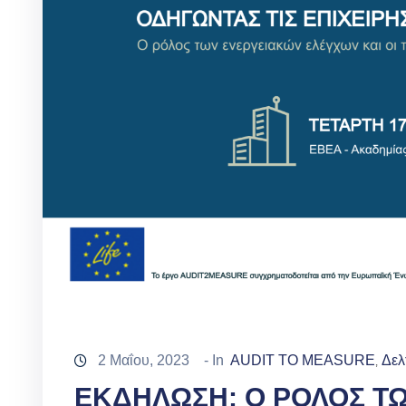
2 Μαΐου, 2023
- In
AUDIT TO MEASURE
Δελ
‚
ΕΚΔΗΛΩΣΗ: Ο ΡΟΛΟΣ Τ