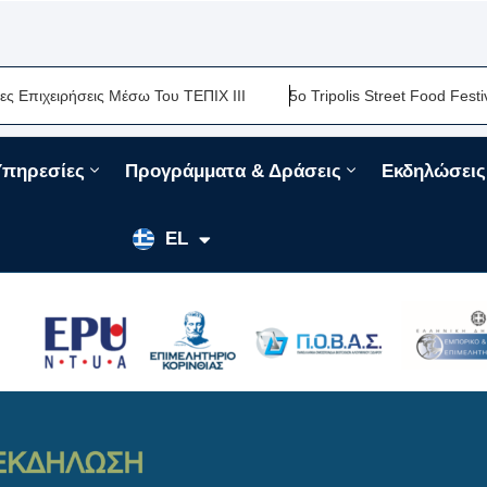
ειρήσεις Μέσω Του ΤΕΠΙΧ ΙΙΙ
5ο Tripolis Street Food Festival-Μ
Υπηρεσίες
Προγράμματα & Δράσεις
Εκδηλώσεις
EN
EL
FR