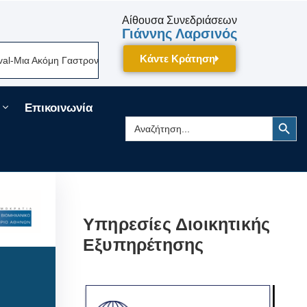
Αίθουσα Συνεδριάσεων
Γιάννης Λαρσινός
Κάντε Κράτηση
ια Ακόμη Γαστρονομική Γιορτή Της Πελοποννήσου Δίνει Ραντεβού Τον Σε
Επικοινωνία
Search Button
Search
for:
Υπηρεσίες Διοικητικής
Εξυπηρέτησης