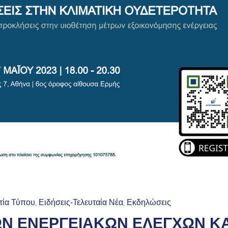
τία Τύπου
Ειδήσεις-Τελευταία Νέα
Εκδηλώσεις
‚
‚
ΩΝ ΕΝΕΡΓΕΙΑΚΩΝ ΕΛΕΓΧΩΝ ΚΑ