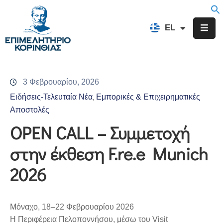
EN
EL
FR
Επιμελητήριο
Ενημέρωση
3 Φεβρουαρίου, 2026
Υπηρεσίες
Ειδήσεις-Τελευταία Νέα
Εμπορικές & Επιχειρηματικές
‚
Προγράμματα
Αποστολές
&
OPEN CALL – Συμμετοχή
Δράσεις
στην έκθεση F.re.e Munich
Εκδηλώσεις
2026
Επικοινωνία
Μόναχο, 18–22 Φεβρουαρίου 2026
Η Περιφέρεια Πελοποννήσου, μέσω του Visit