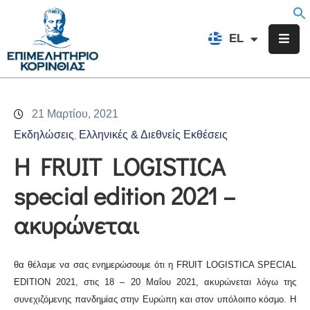
EN
EL
FR
Επιμελητήριο
Ενημέρωση
21 Μαρτίου, 2021
Υπηρεσίες
Εκδηλώσεις
Ελληνικές & Διεθνείς Εκθέσεις
‚
Προγράμματα
H FRUIT LOGISTICA
&
special edition 2021 –
Δράσεις
ακυρώνεται
Εκδηλώσεις
Επικοινωνία
θα θέλαμε να σας ενημερώσουμε ότι η
FRUIT LOGISTICA SPECIAL
EDITION
2021, στις 18 – 20
M
αΐου 2021, ακυρώνεται λόγω της
συνεχιζόμενης πανδημίας στην Ευρώπη και στον υπόλοιπο κόσμο. Η