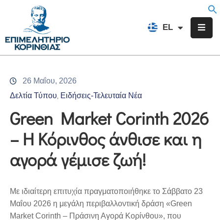
EN
EL
FR
Επιμελητήριο
Ενημέρωση
26 Μαΐου, 2026
Υπηρεσίες
Δελτία Τύπου
Ειδήσεις-Τελευταία Νέα
‚
Προγράμματα
Green Market Corinth 2026
&
– Η Κόρινθος άνθισε και η
Δράσεις
αγορά γέμισε ζωή!
Εκδηλώσεις
Επικοινωνία
Με ιδιαίτερη επιτυχία πραγματοποιήθηκε το Σάββατο 23
Μαΐου 2026 η μεγάλη περιβαλλοντική δράση «Green
Market Corinth – Πράσινη Αγορά Κορίνθου», που