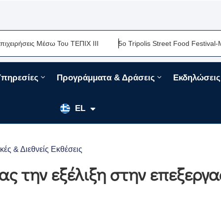
Μέσω Του ΤΕΠΙΧ ΙΙΙ
5ο Tripolis Street Food Festival-Μια Ακόμη 
Υπηρεσίες
Προγράμματα & Δράσεις
Εκδηλώσεις
EN
EL
FR
κές & Διεθνείς Εκθέσεις
ς την εξέλιξη στην επεξεργα