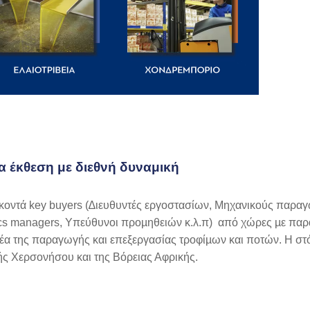
ία έκθεση με διεθνή δυναμική
 κοντά key buyers (∆ιευθυντές εργοστασίων, Μηχανικούς παρα
cs managers, Υπεύθυνοι προµηθειών κ.λ.π) από χώρες µε πα
οµέα της παραγωγής και επεξεργασίας τροφίµων και ποτών. H σ
ής Χερσονήσου και της Βόρειας Αφρικής.