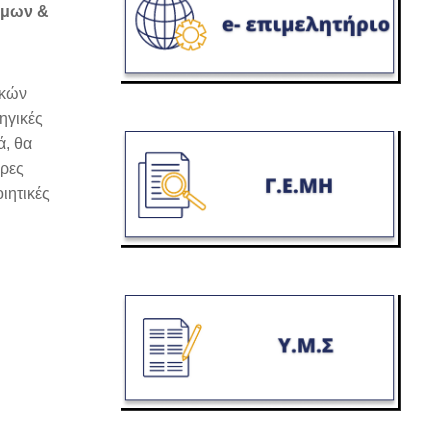
φίμων &
ικών
ηγικές
ά, θα
όρες
ιητικές