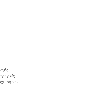
γωγής,
ραγωγικές
τόχευση των