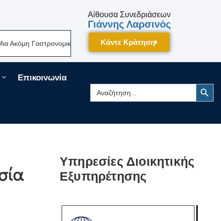
Αίθουσα Συνεδριάσεων
Γιάννης Λαρσινός
Κάντε Κράτηση
Γαστρονομική Γιορτή Της Πελοποννήσου Δίνει Ραντεβού Τον Σεπτέμβριο 
Επικοινωνία
Search Button
Search
for:
Υπηρεσίες Διοικητικής
σία
Εξυπηρέτησης