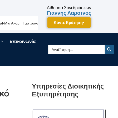
Αίθουσα Συνεδριάσεων
Γιάννης Λαρσινός
Κάντε Κράτηση
α Ακόμη Γαστρονομική Γιορτή Της Πελοποννήσου Δίνει Ραντεβού Τον Σεπ
Επικοινωνία
Search Button
Search
for:
Υπηρεσίες Διοικητικής
ικό
Εξυπηρέτησης