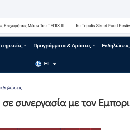
ιρήσεις Μέσω Του ΤΕΠΙΧ ΙΙΙ
5ο Tripolis Street Food Festival-Μι
Υπηρεσίες
Προγράμματα & Δράσεις
Εκδηλώσεις
EN
EL
FR
κδηλώσεις
ο σε συνεργασία με τον Εμπορ