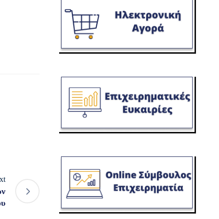
xt
ων
ου