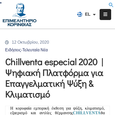
EN
EL
FR
Επιμελητήριο
Ενημέρωση
12 Οκτωβρίου, 2020
Υπηρεσίες
Ειδήσεις-Τελευταία Νέα
Προγράμματα
Chillventa especial 2020 |
&
Ψηφιακή Πλατφόρμα για
Δράσεις
Επαγγελματική Ψύξη &
Εκδηλώσεις
Κλιματισμό
Επικοινωνία
Η κορυφαία εμπορική έκθεση για ψύξη, κλιματισμό,
εξαερισμό και
αντλίες θέρμανσης
CHILLVENTA
θα