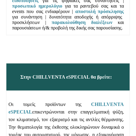
ειδοποιήσεις
για τις ψηφιακές σας συναντήσεις |
προσωπικό ημερολόγιο
για τα ραντεβού σας και τα
events που σας ενδιαφέρουν |
αποστολή πρόσκλησης
για συνάντηση | δυνατότητα αποδοχής ή απόρριψης
προσκλήσεων |
παρακολούθηση διαλέξεων
και
παρουσιάσεων ή/& προβολή της δικής σας παρουσίασης.
Στην
:
CHILLVENTA eSPECIAL
θα βρείτε
Οι τομείς προϊόντων της
CHILLVENTA
eSPECIAL
επικεντρώνονται στην επαγγελματική ψύξη,
τον κλιματισμό, τον εξαερισμό και τις αντλίες θέρμανσης.
Την θεματολογία της έκθεσης ολοκληρώνουν δυναμικά ο
τομέας του αυτοματισμού, της μόνωσης, η εξοικονόμηση