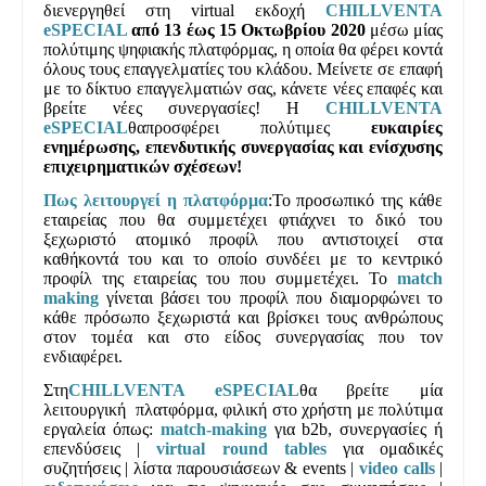
διενεργηθεί στη
virtual
εκδοχή
CHILLVENTA
eSPECIAL
από
13 έως 15 Οκτωβρίου 2020
μέσω μίας
πολύτιμης ψηφιακής πλατφόρμας, η οποία θα φέρει κοντά
όλους τους επαγγελματίες του κλάδου. Μείνετε σε επαφή
με το δίκτυο επαγγελματιών σας, κάνετε νέες επαφές και
βρείτε νέες συνεργασίες! Η
CHILLVENTA
eSPECIAL
θαπροσφέρει πολύτιμες
ευκαιρίες
ενημέρωσης, επενδυτικής συνεργασίας και ενίσχυσης
επιχειρηματικών σχέσεων!
Πως λειτουργεί η πλατφόρμα
:
Το προσωπικό της κάθε
εταιρείας που θα συμμετέχει φτιάχνει το δικό του
ξεχωριστό ατομικό προφίλ που αντιστοιχεί στα
καθήκοντά του και το οποίο συνδέει με το κεντρικό
προφίλ της εταιρείας του που συμμετέχει. Το
match
making
γίνεται βάσει του προφίλ που διαμορφώνει το
κάθε πρόσωπο ξεχωριστά και βρίσκει τους ανθρώπους
στον τομέα και στο είδος συνεργασίας που τον
ενδιαφέρει.
Στη
CHILLVENTA eSPECIAL
θα βρείτε μία
λειτουργική πλατφόρμα, φιλική στο χρήστη με πολύτιμα
εργαλεία όπως:
match-making
για b2b, συνεργασίες ή
επενδύσεις |
virtual round tables
για ομαδικές
συζητήσεις | λίστα παρουσιάσεων & events |
video calls
|