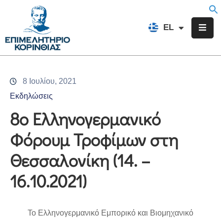
EN
EL
FR
Επιμελητήριο
Ενημέρωση
8 Ιουλίου, 2021
Υπηρεσίες
Εκδηλώσεις
Προγράμματα
8ο Eλληνογερμανικό
&
Φόρουμ Τροφίμων στη
Δράσεις
Θεσσαλονίκη (14. –
Εκδηλώσεις
16.10.2021)
Επικοινωνία
To Ελληνογερμανικό Εμπορικό και Βιομηχανικό