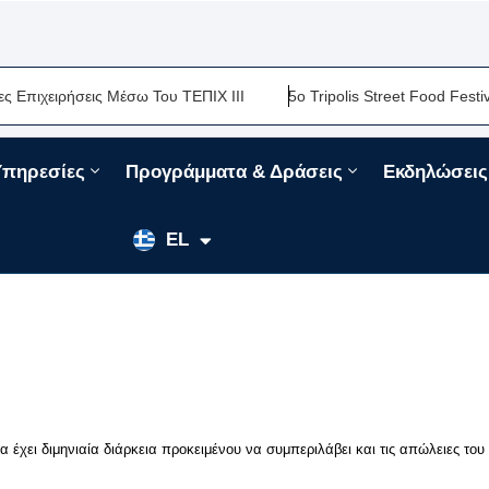
ειρήσεις Μέσω Του ΤΕΠΙΧ ΙΙΙ
5ο Tripolis Street Food Festival-Μ
Υπηρεσίες
Προγράμματα & Δράσεις
Εκδηλώσεις
EN
EL
FR
 έχει διμηνιαία διάρκεια προκειμένου να συμπεριλάβει και τις απώλειες του