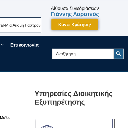
Αίθουσα Συνεδριάσεων
Γιάννης Λαρσινός
Κάντε Κράτηση
ια Ακόμη Γαστρονομική Γιορτή Της Πελοποννήσου Δίνει Ραντεβού Τον Σε
Επικοινωνία
Search Button
Search
for:
Υπηρεσίες Διοικητικής
Εξυπηρέτησης
 Μαΐου