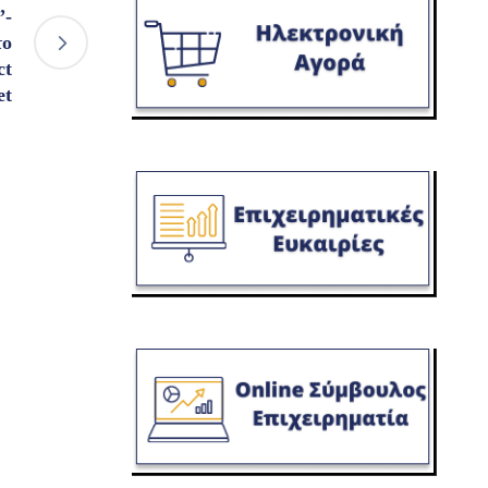
-
το
ct
et