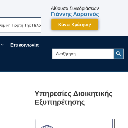
Αίθουσα Συνεδριάσεων
Γιάννης Λαρσινός
Κάντε Κράτηση
 Γιορτή Της Πελοποννήσου Δίνει Ραντεβού Τον Σεπτέμβριο Στην Τρίπολη
Επικοινωνία
Search Button
Search
for:
Υπηρεσίες Διοικητικής
Εξυπηρέτησης