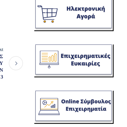
xt
ΟΣ
Υ
Ν
 3