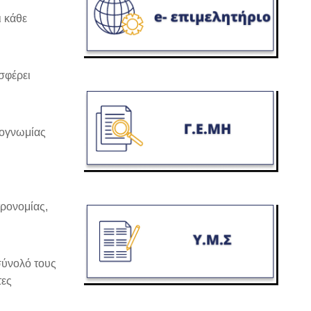
 κάθε
σφέρει
ιογνωμίας
ρονομίας,
σύνολό τους
τες