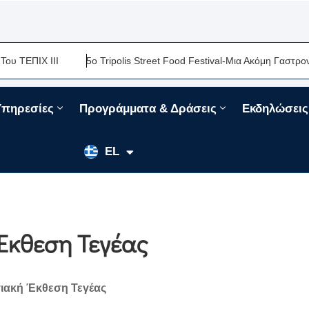
ΙΧ ΙΙΙ
5ο Tripolis Street Food Festival-Μια Ακόμη Γαστρονομική
Υπηρεσίες
Προγράμματα & Δράσεις
Εκδηλώσεις
EN
EL
FR
Έκθεση Τεγέας
ιακή Έκθεση Τεγέας