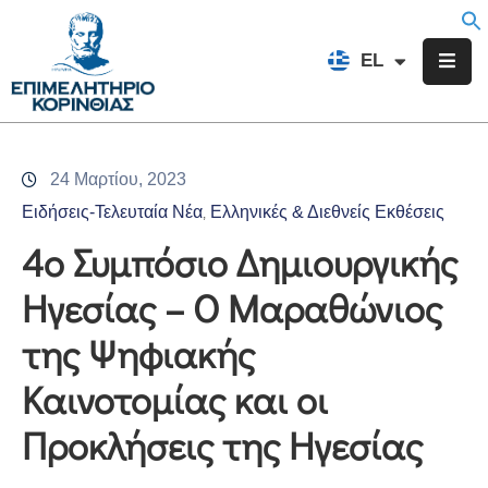
EN
EL
FR
Επιμελητήριο
Ενημέρωση
24 Μαρτίου, 2023
Υπηρεσίες
Ειδήσεις-Τελευταία Νέα
Ελληνικές & Διεθνείς Εκθέσεις
‚
Προγράμματα
4ο Συμπόσιο Δημιουργικής
&
Ηγεσίας – Ο Μαραθώνιος
Δράσεις
της Ψηφιακής
Εκδηλώσεις
Καινοτομίας και οι
Επικοινωνία
Προκλήσεις της Ηγεσίας