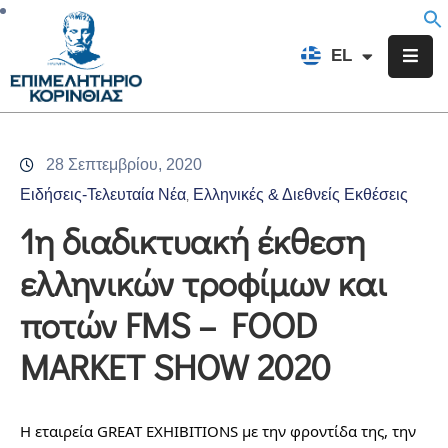
EN
EL
FR
Επιμελητήριο
Ενημέρωση
28 Σεπτεμβρίου, 2020
Υπηρεσίες
Ειδήσεις-Τελευταία Νέα
Ελληνικές & Διεθνείς Εκθέσεις
‚
Προγράμματα
1η διαδικτυακή έκθεση
&
ελληνικών τροφίμων και
Δράσεις
ποτών FMS – FOOD
Εκδηλώσεις
MARKET SHOW 2020
Επικοινωνία
Η εταιρεία GREAT EXHIBITIONS με την φροντίδα της, την 