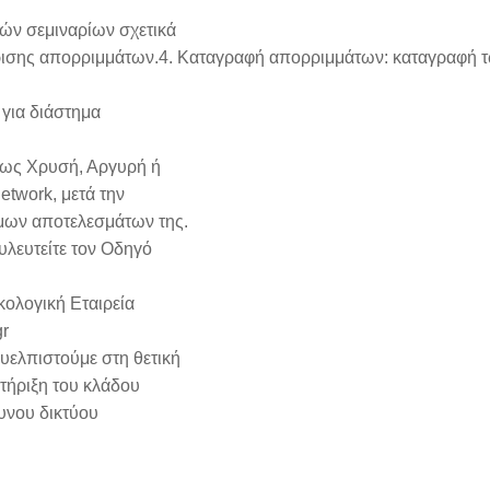
ών σεμιναρίων σχετικά
είρισης απορριμμάτων.4. Καταγραφή απορριμμάτων: καταγραφή 
 για διάστημα
ς ως Χρυσή, Αργυρή ή
twork, μετά την
ιμων αποτελεσμάτων της.
υλευτείτε τον Οδηγό
κολογική Εταιρεία
r
ευελπιστούμε στη θετική
τήριξη του κλάδου
υνου δικτύου