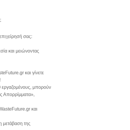
;
 επιχείρησή σας:
σία και μειώνοντας
Future.gr και γίνετε
!
0 εργαζομένους, μπορούν
ίς Απορρίμματα»,
WasteFuture.gr και
η μετάβαση της