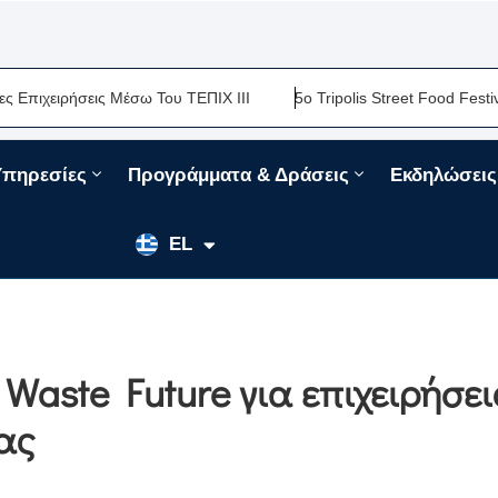
ειρήσεις Μέσω Του ΤΕΠΙΧ ΙΙΙ
5ο Tripolis Street Food Festival-Μ
Υπηρεσίες
Προγράμματα & Δράσεις
Εκδηλώσεις
EN
EL
FR
aste Future για επιχειρήσει
ας