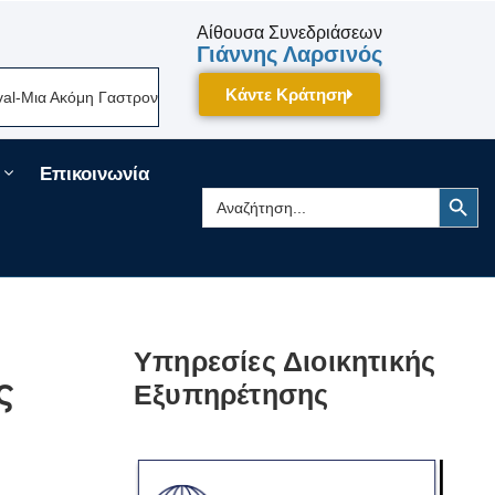
Αίθουσα Συνεδριάσεων
Γιάννης Λαρσινός
Κάντε Κράτηση
ια Ακόμη Γαστρονομική Γιορτή Της Πελοποννήσου Δίνει Ραντεβού Τον Σε
Επικοινωνία
Search Button
Search
for:
Υπηρεσίες Διοικητικής
ς
Εξυπηρέτησης