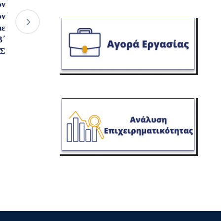
ών
ων
με
Β΄
Σ