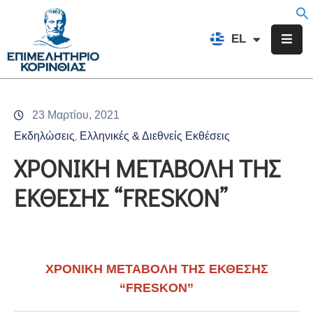
EN
EL
FR
Επιμελητήριο
Ενημέρωση
23 Μαρτίου, 2021
Υπηρεσίες
Εκδηλώσεις
Ελληνικές & Διεθνείς Εκθέσεις
‚
Προγράμματα
ΧΡΟΝΙΚΗ ΜΕΤΑΒΟΛΗ ΤΗΣ
&
ΕΚΘΕΣΗΣ “FRESKON”
Δράσεις
Εκδηλώσεις
Επικοινωνία
ΧΡΟΝΙΚΗ ΜΕΤΑΒΟΛΗ ΤΗΣ ΕΚΘΕΣΗΣ
“FRESKON”