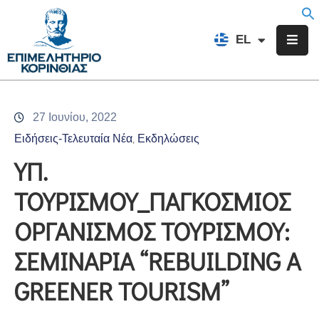
EN
EL
FR
Επιμελητήριο
Ενημέρωση
27 Ιουνίου, 2022
Υπηρεσίες
Ειδήσεις-Τελευταία Νέα
Εκδηλώσεις
‚
Προγράμματα
ΥΠ.
&
ΤΟΥΡΙΣΜΟΥ_ΠΑΓΚΟΣΜΙΟΣ
Δράσεις
ΟΡΓΑΝΙΣΜΟΣ ΤΟΥΡΙΣΜΟΥ:
Εκδηλώσεις
ΣΕΜΙΝΑΡΙΑ “REBUILDING A
Επικοινωνία
GREENER TOURISM”