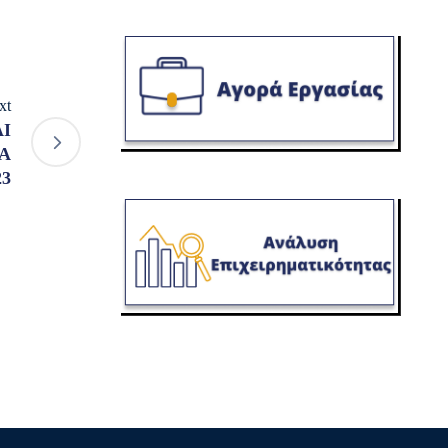
xt
Ι
Α
23