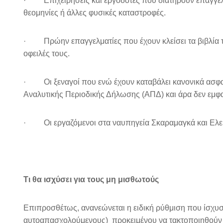
· Επιχειρήσεις και εργοδότες που διατηρούν επαγγελ
θεομηνίες ή άλλες φυσικές καταστροφές.
· Πρώην επαγγελματίες που έχουν κλείσει τα βιβλία το
οφειλές τους.
· Οι ξεναγοί που ενώ έχουν καταβάλει κανονικά ασφαλ
Αναλυτικής Περιοδικής Δήλωσης (ΑΠΔ) και άρα δεν εμφα
· Οι εργαζόμενοι στα ναυπηγεία Σκαραμαγκά και Ελε
Τι θα ισχύσει για τους μη μισθωτούς
Επιπροσθέτως, ανανεώνεται η ειδική ρύθμιση που ίσχυσε
αυτοαπασχολούμενους) προκειμένου να τακτοποιηθούν 