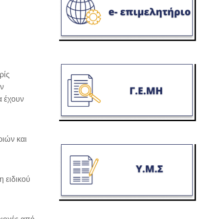
ρίς
ων
α έχουν
ριών και
 ειδικού