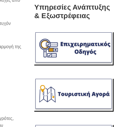
ριοχές από
Υπηρεσίες Ανάπτυξης
& Εξωστρέφειας
τυχόν
αρμογή της
γρότες,
ην