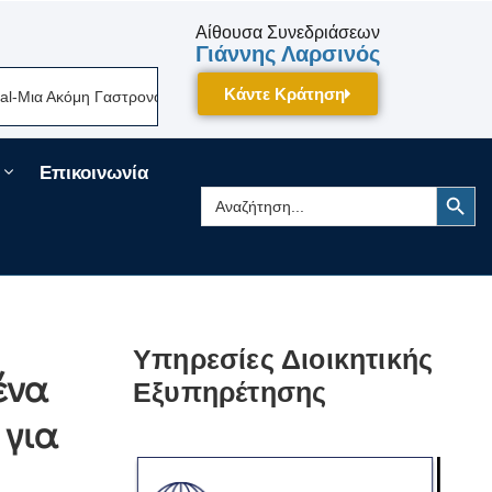
Αίθουσα Συνεδριάσεων
Γιάννης Λαρσινός
Κάντε Κράτηση
α Ακόμη Γαστρονομική Γιορτή Της Πελοποννήσου Δίνει Ραντεβού Τον Σεπ
Επικοινωνία
Search Button
Search
for:
Υπηρεσίες Διοικητικής
ένα
Εξυπηρέτησης
 για