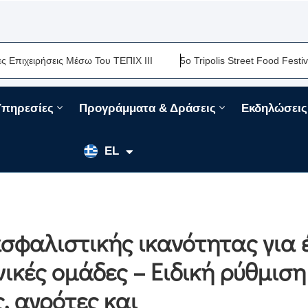
ιρήσεις Μέσω Του ΤΕΠΙΧ ΙΙΙ
5ο Tripolis Street Food Festival-Μι
Υπηρεσίες
Προγράμματα & Δράσεις
Εκδηλώσεις
EN
EL
FR
σφαλιστικής ικανότητας για 
ικές ομάδες – Ειδική ρύθμιση
, αγρότες και