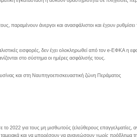
ματική εγκατάσταση ή ασκούν δραστηριότητα σε πληγείσες πε
υς, παραμένουν άνεργοι και ανασφάλιστοι και έχουν ρυθμίσει 
ιστικές εισφορές, δεν έχει ολοκληρωθεί από τον e-ΕΦΚΑ η εφ
νίζονται στο σύστημα οι ημέρες ασφάλισής τους.
υσίνας και στη Ναυπηγοεπισκευαστική ζώνη Περάματος
 το 2022 για τους μη μισθωτούς (ελεύθερους επαγγελματίες, α
ταμειακά και να μπορέσουν να ανανεώσουν χωρίς πρόβλημα τ