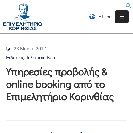
EN
EL
FR
Επιμελητήριο
Ενημέρωση
23 Μαΐου, 2017
Υπηρεσίες
Ειδήσεις-Τελευταία Νέα
Προγράμματα
Υπηρεσίες προβολής &
&
online booking από το
Δράσεις
Επιμελητήριο Κορινθίας
Εκδηλώσεις
Επικοινωνία