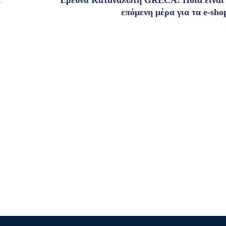
α
Έρευνα Καταναλωτή GRECA: Ποια είναι
επόμενη μέρα για τα e-sho