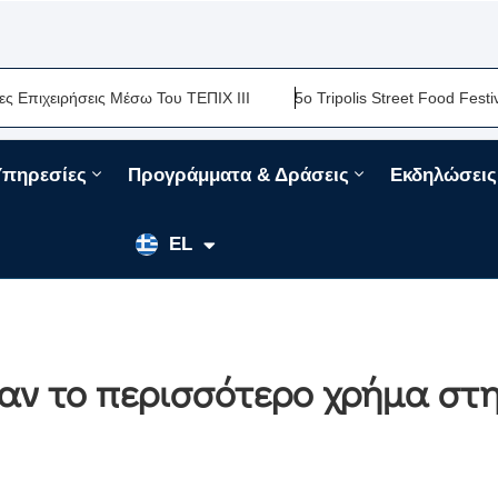
ειρήσεις Μέσω Του ΤΕΠΙΧ ΙΙΙ
5ο Tripolis Street Food Festival-Μ
Υπηρεσίες
Προγράμματα & Δράσεις
Εκδηλώσεις
EN
EL
FR
σαν το περισσότερο χρήμα στ