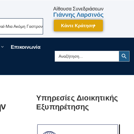
Αίθουσα Συνεδριάσεων
Γιάννης Λαρσινός
Κάντε Κράτηση
ια Ακόμη Γαστρονομική Γιορτή Της Πελοποννήσου Δίνει Ραντεβού Τον Σε
Επικοινωνία
Search Button
Search
for:
Υπηρεσίες Διοικητικής
ην
Εξυπηρέτησης