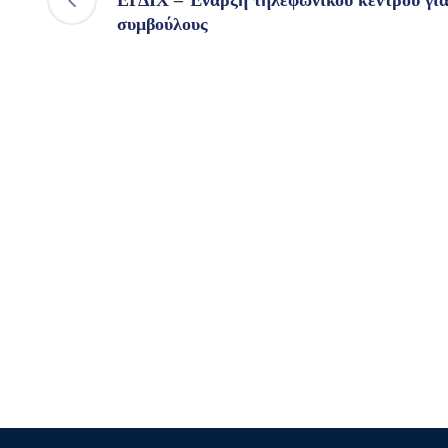
ΕΓΔΙΧ – Έναρξη τηλεφωνικού κέντρου γι
συμβούλους