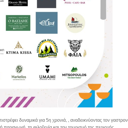
ιστρέφει δυναμικά για 5η χρονιά, , αναδεικνύοντας τον γαστρο
ή παραγωγή, τη φιλοξενία και τον τουρισμό της περιοχής.