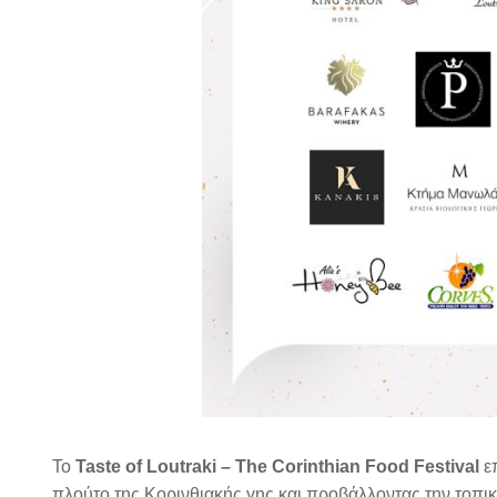
Το
Taste of Loutraki – The Corinthian Food Festival
επ
πλούτο της Κορινθιακής γης και προβάλλοντας την τοπικ