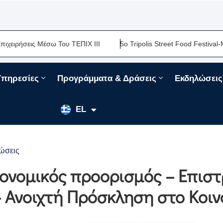
έσω Του ΤΕΠΙΧ ΙΙΙ
5ο Tripolis Street Food Festival-Μια Ακόμη Γ
Υπηρεσίες
Προγράμματα & Δράσεις
Εκδηλώσεις
EN
EL
FR
ώσεις
ρονομικός προορισμός – Επιστ
 – Ανοιχτή Πρόσκληση στο Κοιν