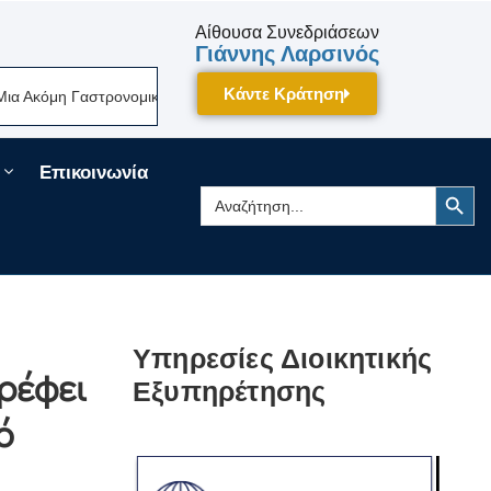
Αίθουσα Συνεδριάσεων
Γιάννης Λαρσινός
Κάντε Κράτηση
αστρονομική Γιορτή Της Πελοποννήσου Δίνει Ραντεβού Τον Σεπτέμβριο Σ
Επικοινωνία
Search Button
Search
for:
Υπηρεσίες Διοικητικής
ρέφει
Εξυπηρέτησης
ό