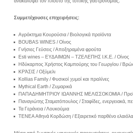
ανακαλύψει τον πλούτο της τοπικής γαστρονομίας.
Συμμετέχουσες επιχειρήσεις:
Αγρόκτημα Κουρούσια / Βιολογικά προϊόντα
BOUBAS WINES / Οίνος
Γνήσιες Γεύσεις / Αποξηραμένα φρούτα
Esti wines – ΕΥΔΑΙΜΩΝ – ΤΖΕΛΕΠΗΣ Ι.Κ.Ε. / Οίνος
Ηδύκαρπος Χρήστος Καμπούρης του Γεωργίου / Βρώσ
ΚΡΆΣΙΣ / Οξύμελι
Kollias Family / Φυσικοί χυμοί και πραλίνες
Mythical Earth / Ζυμαρικά
ΠΑΠΑΔΗΜΗΤΡΙΟΥ ΙΩΑΝΝΗΣ ΜΕΛΙΣΣΟΚΟΜΙΑ / Προϊό
Παναγιώτης Σταματόπουλος / Σταφίδες, ενεργειακά, πε
Τα Γεράνεια /
Λουκούμια
ΤΕΝΕΑ Αθηνά Κορδώση / Εξαιρετικό παρθένο ελαιόλ