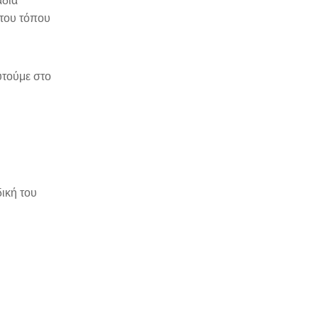
αδιά
 του τόπου
υτούμε στο
δική του