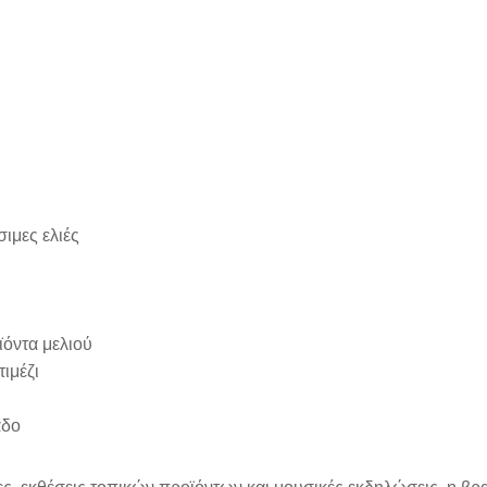
ιμες ελιές
ντα μελιού
τιμέζι
αδο