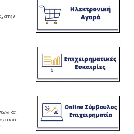
ς, στην
σεων και
ίσει από
α