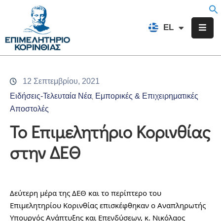
EN
EL
FR
Επιμελητήριο
Ενημέρωση
12 Σεπτεμβρίου, 2021
Υπηρεσίες
Ειδήσεις-Τελευταία Νέα
Εμπορικές & Επιχειρηματικές
‚
Προγράμματα
Αποστολές
&
Το Επιμελητήριο Κορινθίας
Δράσεις
στην ΔΕΘ
Εκδηλώσεις
Επικοινωνία
Δεύτερη μέρα της ΔΕΘ και το περίπτερο του 
Επιμελητηρίου Κορινθίας επισκέφθηκαν ο Αναπληρωτής 
Υπουργός Ανάπτυξης και Επενδύσεων, κ. Νικόλαος 