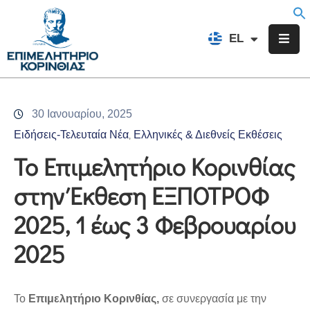
EN
EL
FR
Επιμελητήριο
Ενημέρωση
30 Ιανουαρίου, 2025
Υπηρεσίες
Ειδήσεις-Τελευταία Νέα
Ελληνικές & Διεθνείς Εκθέσεις
‚
Προγράμματα
Το Επιμελητήριο Κορινθίας
&
στην Έκθεση ΕΞΠΟΤΡΟΦ
Δράσεις
2025, 1 έως 3 Φεβρουαρίου
Εκδηλώσεις
2025
Επικοινωνία
Το
Επιμελητήριο Κορινθίας,
σε συνεργασία με την