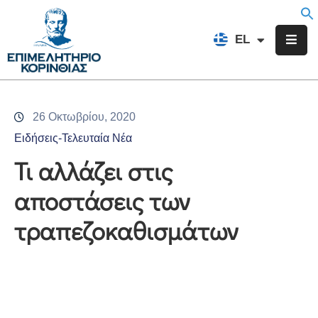
EN
EL
FR
Επιμελητήριο
Ενημέρωση
26 Οκτωβρίου, 2020
Υπηρεσίες
Ειδήσεις-Τελευταία Νέα
Προγράμματα
Τι αλλάζει στις
&
αποστάσεις των
Δράσεις
τραπεζοκαθισμάτων
Εκδηλώσεις
Επικοινωνία