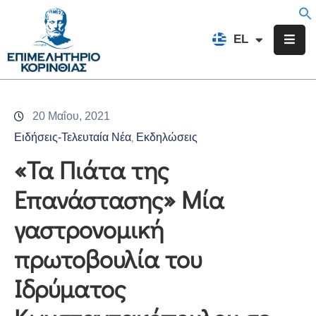
EN
EL
FR
Επιμελητήριο
Ενημέρωση
20 Μαΐου, 2021
Υπηρεσίες
Ειδήσεις-Τελευταία Νέα
Εκδηλώσεις
‚
Προγράμματα
«Τα Πιάτα της
&
Επανάστασης» Μία
Δράσεις
γαστρονομική
Εκδηλώσεις
πρωτοβουλία του
Επικοινωνία
Ιδρύματος