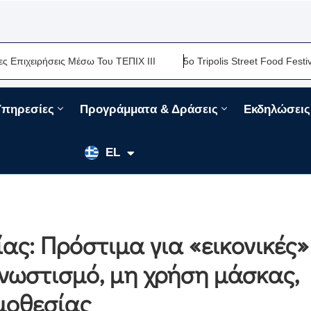
ειρήσεις Μέσω Του ΤΕΠΙΧ ΙΙΙ
5ο Tripolis Street Food Festival-Μ
Υπηρεσίες
Προγράμματα & Δράσεις
Εκδηλώσεις
EN
EL
FR
ς: Πρόστιμα για «εικονικές»
νωστισμό, μη χρήση μάσκας,
μοθεσίας