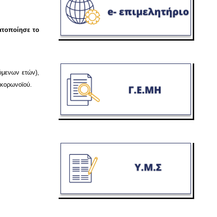
ατοποίησε το
ύμενων ετών),
 κορωνοϊού.