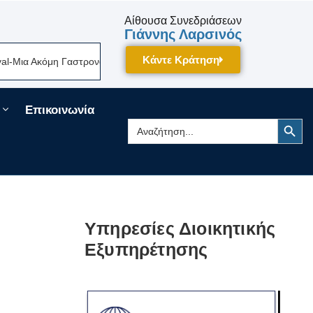
Αίθουσα Συνεδριάσεων
Γιάννης Λαρσινός
Κάντε Κράτηση
ια Ακόμη Γαστρονομική Γιορτή Της Πελοποννήσου Δίνει Ραντεβού Τον Σε
Επικοινωνία
Search Button
Search
for:
Υπηρεσίες Διοικητικής
Εξυπηρέτησης