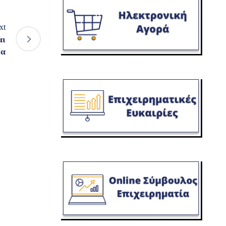
xt
αι
ία