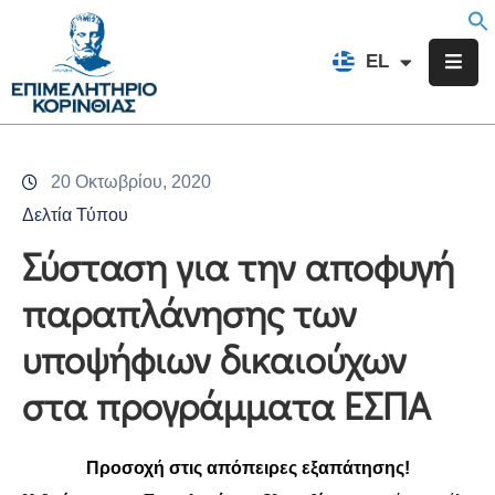
EN
EL
FR
Επιμελητήριο
Ενημέρωση
20 Οκτωβρίου, 2020
Υπηρεσίες
Δελτία Τύπου
Προγράμματα
Σύσταση για την αποφυγή
&
παραπλάνησης των
Δράσεις
υποψήφιων δικαιούχων
Εκδηλώσεις
στα προγράμματα ΕΣΠΑ
Επικοινωνία
Προσοχή στις απόπειρες εξαπάτησης!