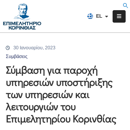
EN
EL
FR
Επιμελητήριο
Ενημέρωση
30 Ιανουαρίου, 2023
Υπηρεσίες
Συμβάσεις
Προγράμματα
Σύμβαση για παροχή
&
υπηρεσιών υποστήριξης
Δράσεις
των υπηρεσιών και
Εκδηλώσεις
λειτουργιών του
Επικοινωνία
Επιμελητηρίου Κορινθίας