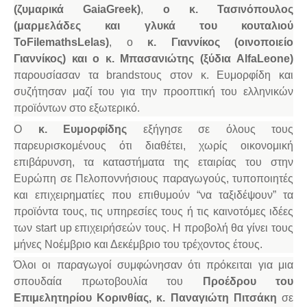
(ζυμαρικά
Gaia
Greek
)
,
o
κ. Τασινόπουλος
(μαρμελάδες και γλυκά του κουταλιού
To
Filema
ths
Lelas
)
, ο
κ. Γιαννίκος (οινοποιείο
Γιαννίκος) και ο κ. Μπασανιώτης (ξύδια
Alfa
Leone
)
παρουσίασαν τα brand
s
τους στον κ. Ευμορφίδη και
συζήτησαν μαζί του για την προοπτική του ελληνικών
προϊόντων στο εξωτερικό.
Ο
κ. Ευμορφίδης
εξήγησε σε όλους τους
παρευρισκομένους ότι διαθέτει, χωρίς οικονομική
επιβάρυνση, τα καταστήματα της εταιρίας του στην
Ευρώπη σε Πελοποννήσιους παραγωγούς, τυποποιητές
και επιχειρηματίες που επιθυμούν “να ταξιδέψουν” τα
προϊόντα τους, τις υπηρεσίες τους ή τις καινοτόμες ιδέες
των start up επιχειρήσεών τους. Η προβολή θα γίνει τους
μήνες Νοέμβριο και Δεκέμβριο του τρέχοντος έτους.
Όλοι οι παραγωγοί συμφώνησαν ότι πρόκειται για μια
σπουδαία πρωτοβουλία του
Προέδρου του
Επιμελητηρίου Κορινθίας, κ. Παναγιώτη Πιτσάκη
σε