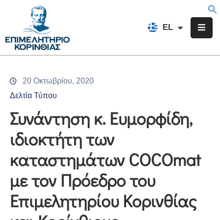
EN
EL
FR
Επιμελητήριο
Ενημέρωση
20 Οκτωβρίου, 2020
Υπηρεσίες
Δελτία Τύπου
Προγράμματα
Συνάντηση κ. Ευμορφίδη,
&
ιδιοκτήτη των
Δράσεις
καταστημάτων COCOmat
Εκδηλώσεις
με τον Πρόεδρο του
Επικοινωνία
Επιμελητηρίου Κορινθίας