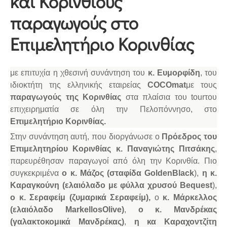
και Κορίνθιους
παραγωγούς στο
Επιμελητήριο Κορινθίας
με επιτυχία η χθεσινή συνάντηση του
κ. Ευμορφίδη
, του
ιδιοκτήτη της ελληνικής εταιρείας
COCOmat
με τους
παραγωγούς της Κορινθίας
στα πλαίσια του
tour
του
επιχειρηματία σε όλη την Πελοπόννησο, στο
Επιμελητήριο Κορινθίας.
Στην συνάντηση αυτή, που διοργάνωσε ο
Πρόεδρος του
Επιμελητηρίου Κορινθίας κ. Παναγιώτης Πιτσάκης
,
παρευρέθησαν παραγωγοί από όλη την Κορινθία. Πιο
συγκεκριμένα
ο κ. Μάζος (σταφίδα
Golden
Black
),
η κ.
Καραγκούνη (ελαιόλαδο με φύλλα χρυσού
Bequest
),
o
κ. Σεραφείμ (ζυμαρικά Σεραφείμ),
ο
κ. Μάρκελλος
(ελαιόλαδο
Markellos
Olive
)
,
o
κ. Μανδρέκας
(γαλακτοκομικά Μανδρέκας)
,
η κα Καραχοντζίτη