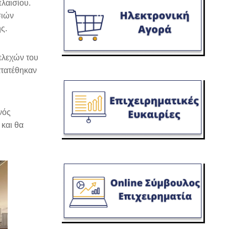
λαισίου.
σιών
ς.
ελεχών του
ατατέθηκαν
νός
 και θα