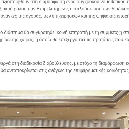
α αξιοποιηθούν στη διαμόρφωση ενός σύγχρονου νομοθετικού π
τυξιακού ρόλου των Επιμελητηρίων, η απλούστευση των διαδικα
 ανάγκες της αγοράς, των επιχειρήσεων και της ψηφιακής εποχή
νο διάστημα θα συγκροτηθεί κοινή επιτροπή με τη συμμετοχή στ
ων της χώρας, η οποία θα επεξεργαστεί τις προτάσεις που κ
ενεργά στη διαδικασία διαβούλευσης, με στόχο τη διαμόρφωση ε
α ανταποκρίνεται στις ανάγκες της επιχειρηματικής κοινότητας