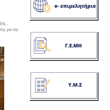
ξης ,
ης για την