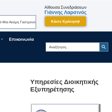
Αίθουσα Συνεδριάσεων
Γιάννης Λαρσινός
Κάντε Κράτηση
τρονομική Γιορτή Της Πελοποννήσου Δίνει Ραντεβού Τον Σεπτέμβριο Στη
Επικοινωνία
Search Button
Search
for:
Υπηρεσίες Διοικητικής
Εξυπηρέτησης