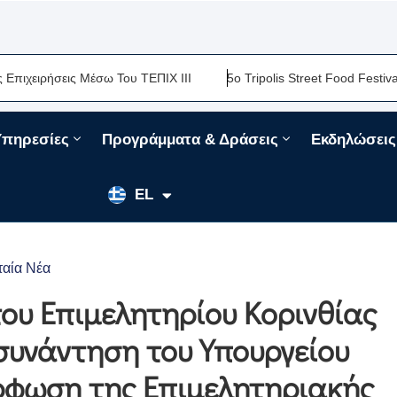
ω Του ΤΕΠΙΧ ΙΙΙ
5ο Tripolis Street Food Festival-Μια Ακόμη Γασ
Υπηρεσίες
Προγράμματα & Δράσεις
Εκδηλώσεις
EN
EL
FR
ταία Νέα
ου Επιμελητηρίου Κορινθίας
συνάντηση του Υπουργείου
ρφωση της Επιμελητηριακής