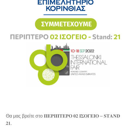
Θα μας βρείτε στο 𝚷𝚬𝚸𝚰𝚷𝚻𝚬𝚸𝚶 𝟎𝟐 𝚰𝚺𝚶𝚪𝚬𝚰𝚶 – 𝐒𝐓𝐀𝐍𝐃
𝟐𝟏.