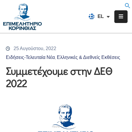
EN
EL
FR
Επιμελητήριο
Ενημέρωση
25 Αυγούστου, 2022
Υπηρεσίες
Ειδήσεις-Τελευταία Νέα
Ελληνικές & Διεθνείς Εκθέσεις
‚
Προγράμματα
Συμμετέχουμε στην ΔΕΘ
&
2022
Δράσεις
Εκδηλώσεις
Επικοινωνία