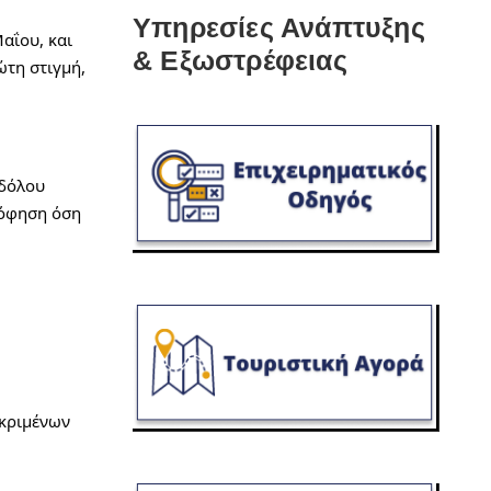
Υπηρεσίες Ανάπτυξης
ΐου, και 
& Εξωστρέφειας
τη στιγμή, 
δόλου 
ρόφηση όση 
κριμένων 