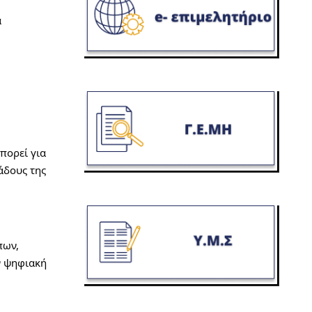
 
ορεί για 
δους της 
ων, 
 ψηφιακή 