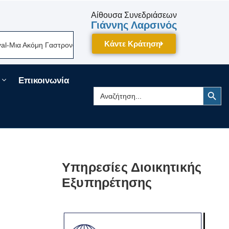
Αίθουσα Συνεδριάσεων
Γιάννης Λαρσινός
Κάντε Κράτηση
ια Ακόμη Γαστρονομική Γιορτή Της Πελοποννήσου Δίνει Ραντεβού Τον Σε
Επικοινωνία
Search Button
Search
for:
Υπηρεσίες Διοικητικής
Εξυπηρέτησης