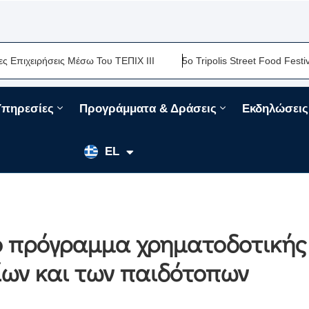
ειρήσεις Μέσω Του ΤΕΠΙΧ ΙΙΙ
5ο Tripolis Street Food Festival-Μ
Υπηρεσίες
Προγράμματα & Δράσεις
Εκδηλώσεις
EN
EL
FR
το πρόγραμμα χρηματοδοτικής
ίων και των παιδότοπων