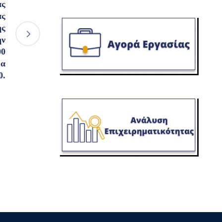
ας
άς
ης
ην
00
ρα
0.