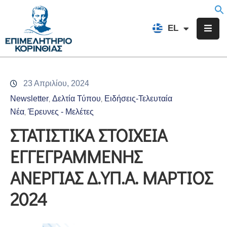
EN
EL
FR
Επιμελητήριο
Ενημέρωση
23 Απριλίου, 2024
Υπηρεσίες
Newsletter
Δελτία Τύπου
Ειδήσεις-Τελευταία
‚
‚
Προγράμματα
Νέα
Έρευνες - Μελέτες
‚
&
ΣΤΑΤΙΣΤΙΚΑ ΣΤΟΙΧΕΙΑ
Δράσεις
ΕΓΓΕΓΡΑΜΜΕΝΗΣ
Εκδηλώσεις
ΑΝΕΡΓΙΑΣ Δ.ΥΠ.Α. ΜΑΡΤΙΟΣ
Επικοινωνία
2024