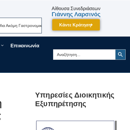
Αίθουσα Συνεδριάσεων
Γιάννης Λαρσινός
Κάντε Κράτηση
ονομική Γιορτή Της Πελοποννήσου Δίνει Ραντεβού Τον Σεπτέμβριο Στην 
Επικοινωνία
Search Button
Search
for:
Υπηρεσίες Διοικητικής
η
Εξυπηρέτησης
ς