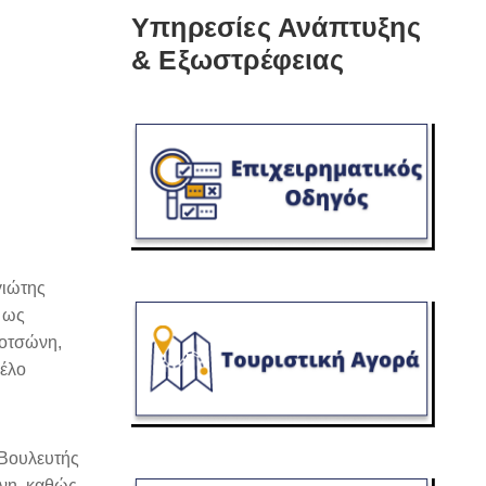
Υπηρεσίες Ανάπτυξης
& Εξωστρέφειας
γιώτης
, ως
σοτσώνη,
Βέλο
 Βουλευτής
νη, καθώς