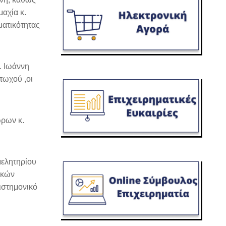
αχία κ.
ματικότητας
. Ιωάννη
τωχού ,οι
ώρων κ.
μελητηρίου
ικών
πιστημονικό