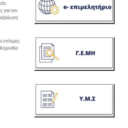
σία
 για τον
ιβεβαίωση
ο επίτιμος
 Κορινθία