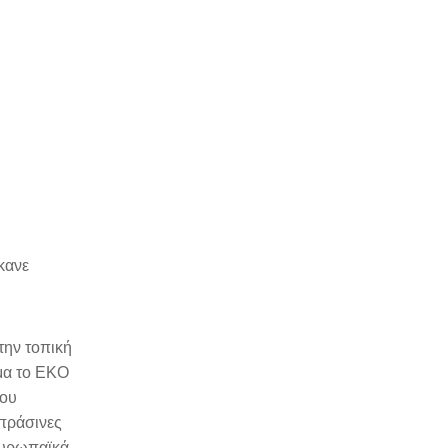
κανε
 την τοπική
γμα το EKO
που
 πράσινες
ευρωπαϊκά