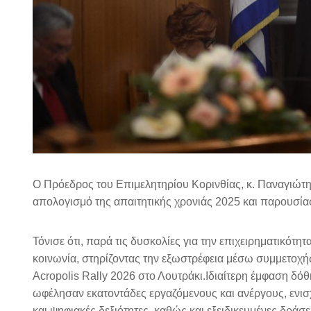
Ο Πρόεδρος του Επιμελητηρίου Κορινθίας, κ. Παναγιώτη
απολογισμό της απαιτητικής χρονιάς 2025 και παρουσίασ
Τόνισε ότι, παρά τις δυσκολίες για την επιχειρηματικότητ
κοινωνία, στηρίζοντας την εξωστρέφεια μέσω συμμετοχή
Acropolis Rally 2026 στο Λουτράκι.Ιδιαίτερη έμφαση δό
ωφέλησαν εκατοντάδες εργαζόμενους και ανέργους, ενισχύ
και ψηφιακές δεξιότητες, καθώς και εξειδικευμένες δ