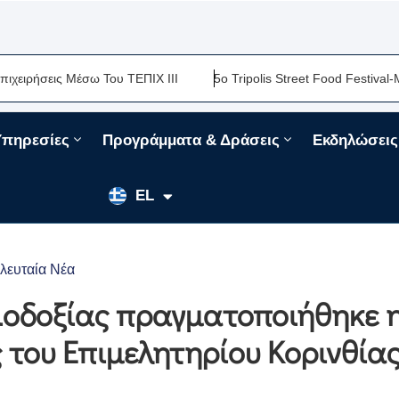
Του ΤΕΠΙΧ ΙΙΙ
5ο Tripolis Street Food Festival-Μια Ακόμη Γαστρ
Υπηρεσίες
Προγράμματα & Δράσεις
Εκδηλώσεις
EN
EL
FR
ελευταία Νέα
σιοδοξίας πραγματοποιήθηκε 
 του Επιμελητηρίου Κορινθία