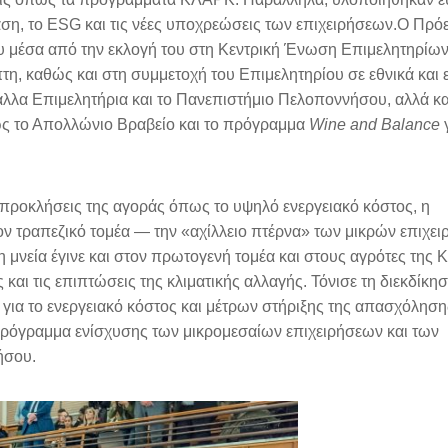
βαση, το ESG και τις νέες υποχρεώσεις των επιχειρήσεων.Ο Πρό
υ μέσα από την εκλογή του στη Κεντρική Ένωση Επιμελητηρίω
η, καθώς και στη συμμετοχή του Επιμελητηρίου σε εθνικά και
λλα Επιμελητήρια και το Πανεπιστήμιο Πελοποννήσου, αλλά κα
ως το Απολλώνιο Βραβείο και το πρόγραμμα
Wine and Balance
γ
 προκλήσεις της αγοράς όπως το υψηλό ενεργειακό κόστος, η
ον τραπεζικό τομέα — την «αχίλλειο πτέρνα» των μικρών επιχε
 μνεία έγινε και στον πρωτογενή τομέα και στους αγρότες της Κ
αι τις επιπτώσεις της κλιματικής αλλαγής. Τόνισε τη διεκδίκη
ια το ενεργειακό κόστος και μέτρων στήριξης της απασχόληση
ί πρόγραμμα ενίσχυσης των μικρομεσαίων επιχειρήσεων και των
ήσου.