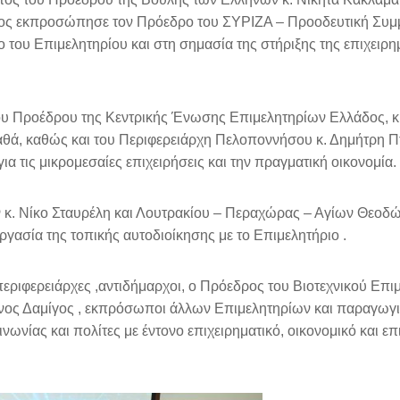
ίος εκπροσώπησε τον Πρόεδρο του ΣΥΡΙΖΑ – Προοδευτική Συμμ
του Επιμελητηρίου και στη σημασία της στήριξης της επιχειρη
 του Προέδρου της Κεντρικής Ένωσης Επιμελητηρίων Ελλάδος, κ
θά, καθώς και του Περιφερειάρχη Πελοποννήσου κ. Δημήτρη Π
α τις μικρομεσαίες επιχειρήσεις και την πραγματική οικονομία.
κ. Νίκο Σταυρέλη και Λουτρακίου – Περαχώρας – Αγίων Θεοδ
εργασία της τοπικής αυτοδιοίκησης με το Επιμελητήριο .
εριφερειάρχες ,αντιδήμαρχοι, ο Πρόεδρος του Βιοτεχνικού Επι
ίνος Δαμίγος , εκπρόσωποι άλλων Επιμελητηρίων και παραγωγ
ωνίας και πολίτες με έντονο επιχειρηματικό, οικονομικό και ε