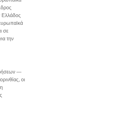
εδρος
ν Ελλάδος
 ευρωπαϊκά
ι σε
ια την
ιρήσεων —
ορινθίας, οι
ση
ς