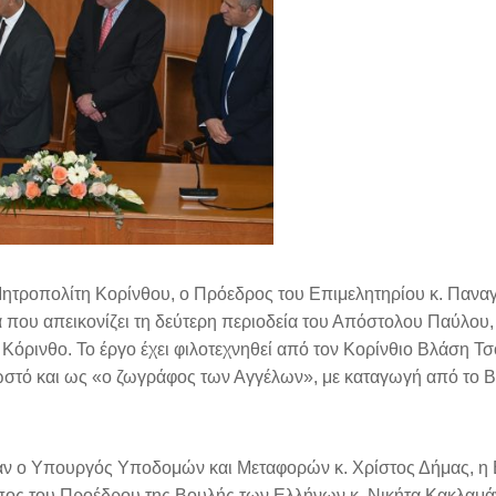
Μητροπολίτη Κορίνθου, ο Πρόεδρος του Επιμελητηρίου κ. Πανα
α που απεικονίζει τη δεύτερη περιοδεία του Απόστολου Παύλου
Κόρινθο. Το έργο έχει φιλοτεχνηθεί από τον Κορίνθιο Βλάση Τ
ωστό και ως «ο ζωγράφος των Αγγέλων», με καταγωγή από το 
ναν ο Υπουργός Υποδομών και Μεταφορών κ. Χρίστος Δήμας, η
πος του Προέδρου της Βουλής των Ελλήνων κ. Νικήτα Κακλαμά