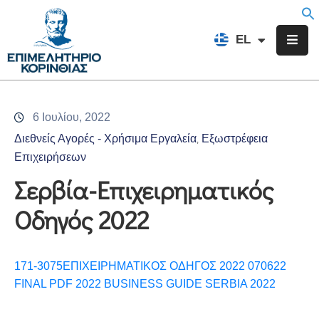
EN
EL
FR
Επιμελητήριο
Ενημέρωση
6 Ιουλίου, 2022
Υπηρεσίες
Διεθνείς Αγορές - Χρήσιμα Εργαλεία
Εξωστρέφεια
‚
Προγράμματα
Επιχειρήσεων
&
Σερβία-Επιχειρηματικός
Δράσεις
Οδηγός 2022
Εκδηλώσεις
Επικοινωνία
171-3075ΕΠΙΧΕΙΡΗΜΑΤΙΚΟΣ ΟΔΗΓΟΣ 2022 070622
FINAL PDF 2022 BUSINESS GUIDE SERBIA 2022