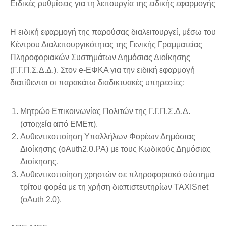
Ειδικές ρυθμίσεις για τη λειτουργία της ειδικής εφαρμογής
Η ειδική εφαρμογή της παρούσας διαλειτουργεί, μέσω του
Κέντρου Διαλειτουργικότητας της Γενικής Γραμματείας
Πληροφοριακών Συστημάτων Δημόσιας Διοίκησης
(Γ.Γ.Π.Σ.Δ.Δ.). Στον e-ΕΦΚΑ για την ειδική εφαρμογή
διατίθενται οι παρακάτω διαδικτυακές υπηρεσίες:
Μητρώο Επικοινωνίας Πολιτών της Γ.Γ.Π.Σ.Δ.Δ.
(στοιχεία από ΕΜΕπ).
Αυθεντικοποίηση Υπαλλήλων Φορέων Δημόσιας
Διοίκησης (oAuth2.0.PA) με τους Κωδικούς Δημόσιας
Διοίκησης.
Αυθεντικοποίηση χρηστώv σε πληροφοριακό σύστημα
τρίτου φορέα με τη χρήση διαπιστευτηρίων TAXISnet
(oAuth 2.0).