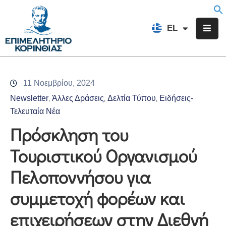
EN
EL
FR
Επιμελητήριο
Ενημέρωση
11 Νοεμβρίου, 2024
Υπηρεσίες
Newsletter
Άλλες Δράσεις
Δελτία Τύπου
Ειδήσεις-
‚
‚
‚
Προγράμματα
Τελευταία Νέα
&
Πρόσκληση του
Δράσεις
Τουριστικού Οργανισμού
Εκδηλώσεις
Πελοποννήσου για
Επικοινωνία
συμμετοχή φορέων και
επιχειρήσεων στην Διεθνή