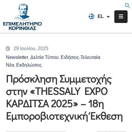
EN
EL
FR
Επιμελητήριο
Ενημέρωση
29 Ιουλίου, 2025
Υπηρεσίες
Newsletter
Δελτία Τύπου
Ειδήσεις-Τελευταία
‚
‚
Προγράμματα
Νέα
Εκδηλώσεις
‚
&
Πρόσκληση Συμμετοχής
Δράσεις
στην «THESSALY EXPO
Εκδηλώσεις
ΚΑΡΔΙΤΣΑ 2025» – 18η
Επικοινωνία
Εμποροβιοτεχνική Έκθεση