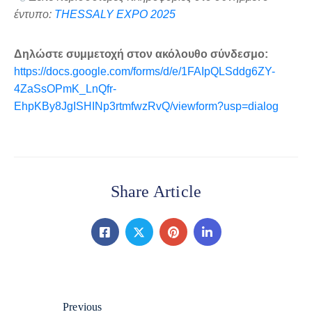
έντυπο:
THESSALY EXPO 2025
Δηλώστε συμμετοχή στον ακόλουθο σύνδεσμο:
https://docs.google.com/forms/d/e/1FAIpQLSddg6ZY-
4ZaSsOPmK_LnQfr-
EhpKBy8JgISHINp3rtmfwzRvQ/viewform?usp=dialog
Share Article
Previous