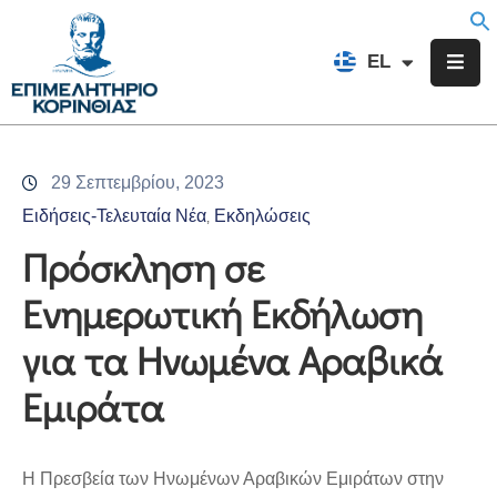
EN
EL
FR
Επιμελητήριο
Ενημέρωση
29 Σεπτεμβρίου, 2023
Υπηρεσίες
Ειδήσεις-Τελευταία Νέα
Εκδηλώσεις
‚
Προγράμματα
Πρόσκληση σε
&
Ενημερωτική Εκδήλωση
Δράσεις
για τα Ηνωμένα Αραβικά
Εκδηλώσεις
Εμιράτα
Επικοινωνία
H Πρεσβεία των Ηνωμένων Αραβικών Εμιράτων στην