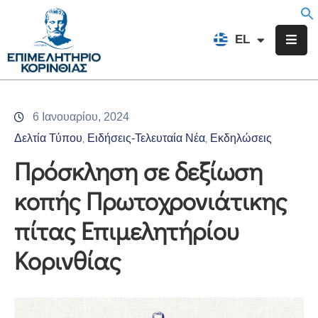
EN
EL
FR
Επιμελητήριο
Ενημέρωση
6 Ιανουαρίου, 2024
Υπηρεσίες
Δελτία Τύπου
Ειδήσεις-Τελευταία Νέα
Εκδηλώσεις
‚
‚
Προγράμματα
Πρόσκληση σε δεξίωση
&
κοπής Πρωτοχρονιάτικης
Δράσεις
πίτας Επιμελητήρίου
Εκδηλώσεις
Κορινθίας
Επικοινωνία