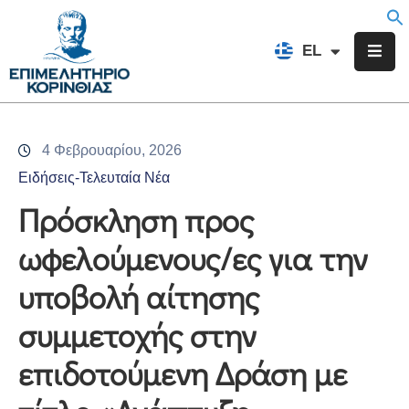
EN
EL
FR
Επιμελητήριο
Ενημέρωση
4 Φεβρουαρίου, 2026
Υπηρεσίες
Ειδήσεις-Τελευταία Νέα
Προγράμματα
Πρόσκληση προς
&
ωφελούμενους/ες για την
Δράσεις
υποβολή αίτησης
Εκδηλώσεις
συμμετοχής στην
Επικοινωνία
επιδοτούμενη Δράση με