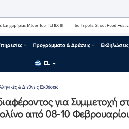
ιρήσεις Μέσω Του ΤΕΠΙΧ ΙΙΙ
5ο Tripolis Street Food Festival-Μι
Υπηρεσίες
Προγράμματα & Δράσεις
Εκδηλώσεις
EN
EL
FR
λληνικές & Διεθνείς Εκθέσεις
ιαφέροντος για Συμμετοχή σ
ρολίνο από 08-10 Φεβρουαρίο