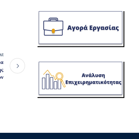
xt
ια
ης
ών