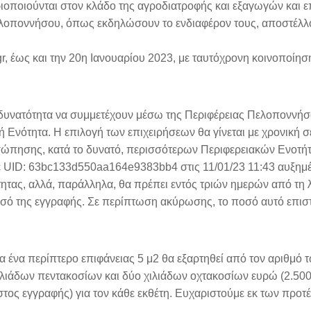
ριοποιούνται στον κλάδο της αγροδιατροφής και εξαγωγών και 
ελοποννήσου, όπως εκδηλώσουν το ενδιαφέρον τους, αποστέλλ
r, έως και την 20η Ιανουαρίου 2023, με ταυτόχρονη κοινοποίησ
η δυνατότητα να συμμετέχουν μέσω της Περιφέρειας Πελοποννή
ακή Ενότητα. Η επιλογή των επιχειρήσεων θα γίνεται με χρονική σ
σώπησης, κατά το δυνατό, περισσότερων Περιφερειακών Ενοτήτ
με UID: 63bc133d550aa164e9383bb4 στις 11/01/23 11:43 αυξημ
ητας, αλλά, παράλληλα, θα πρέπει εντός τριών ημερών από τη 
οσό της εγγραφής. Σε περίπτωση ακύρωσης, το ποσό αυτό επισ
α ένα περίπτερο επιφάνειας 5 μ2 θα εξαρτηθεί από τον αριθμό 
ιλιάδων πεντακοσίων και δύο χιλιάδων οχτακοσίων ευρώ (2.500
στος εγγραφής) για τον κάθε εκθέτη. Ευχαριστούμε εκ των προτέ