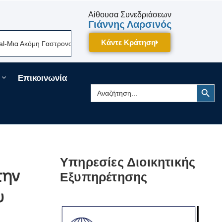
Αίθουσα Συνεδριάσεων
Γιάννης Λαρσινός
Κάντε Κράτηση
α Ακόμη Γαστρονομική Γιορτή Της Πελοποννήσου Δίνει Ραντεβού Τον Σεπ
Επικοινωνία
Search Button
Search
for:
Υπηρεσίες Διοικητικής
την
Εξυπηρέτησης
υ