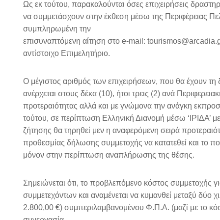
Ως εκ τούτου, παρακαλούνται όσες επιχειρήσεις δραστη
να συμμετάσχουν στην έκθεση μέσω της Περιφέρειας Π
συμπληρωμένη την
επισυναπτόμενη αίτηση στο e-mail: tourismos@arcadia.g
αντίστοιχο Επιμελητήριο.
Ο μέγιστος αριθμός των επιχειρήσεων, που θα έχουν τ
ανέρχεται στους δέκα (10), ήτοι τρεις (2) ανά Περιφερει
προτεραιότητας αλλά και με γνώμονα την ανάγκη εκπρο
τούτου, σε περίπτωση Ελληνική Διανομή μέσω ‘ΙΡΙΔΑ’ 
ζήτησης θα τηρηθεί μεν η αναφερόμενη σειρά προτεραιότ
προθεσμίας δήλωσης συμμετοχής να κατατεθεί και το π
μόνον στην περίπτωση αναπλήρωσης της θέσης.
Σημειώνεται ότι, το προβλεπόμενο κόστος συμμετοχής γι
συμμετεχόντων και αναμένεται να κυμανθεί μεταξύ δύο χ
2.800,00 €) συμπεριλαμβανομένου Φ.Π.Α. (μαζί με το κό
συνεργασία.