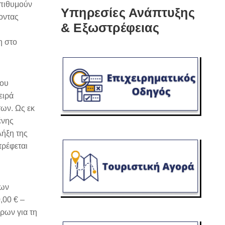
επιθυμούν
Υπηρεσίες Ανάπτυξης
οντας
& Εξωστρέφειας
η στο
σου
ειρά
ων. Ως εκ
ένης
λήξη της
τρέφεται
των
,00 € –
ρων για τη