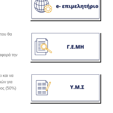
που θα
 αφορά την
 και να
ιών για
ρος (50%)