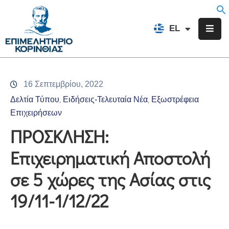
EN
EL
FR
Επιμελητήριο
Ενημέρωση
16 Σεπτεμβρίου, 2022
Υπηρεσίες
Δελτία Τύπου
Ειδήσεις-Τελευταία Νέα
Εξωστρέφεια
‚
‚
Προγράμματα
Επιχειρήσεων
&
ΠΡΟΣΚΛΗΣΗ:
Δράσεις
Επιχειρηματική Αποστολή
Εκδηλώσεις
σε 5 χώρες της Ασίας στις
Επικοινωνία
19/11-1/12/22