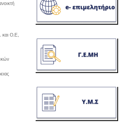
ανοικτή
 και Ο.Ε,
νικών
ρειας