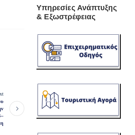
Υπηρεσίες Ανάπτυξης
& Εξωστρέφειας
xt
ου
ην
8–
κη