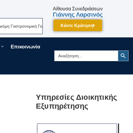
Αίθουσα Συνεδριάσεων
Γιάννης Λαρσινός
Κάντε Κράτηση
Γαστρονομική Γιορτή Της Πελοποννήσου Δίνει Ραντεβού Τον Σεπτέμβριο 
Επικοινωνία
Search Button
Search
for:
Υπηρεσίες Διοικητικής
Εξυπηρέτησης